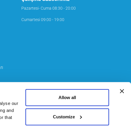
Pazartesi- Cuma
08:30 - 20:00
Cumartesi
09:00 - 19:00
rı
Allow all
alyse our
ing and
Customize
r that