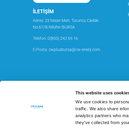
İLETİŞİM
Adres:
23 Nisan Mah. Turuncu Cadde
No:67/B Nilüfer/BURSA
Telefon
:
0(850) 242 65 16
E-Posta
:
cwplusbursa@cw-enerji.com
This website uses cookie
We use cookies to personal
traffic. We also share info
analytics partners who may
they’ve collected from your