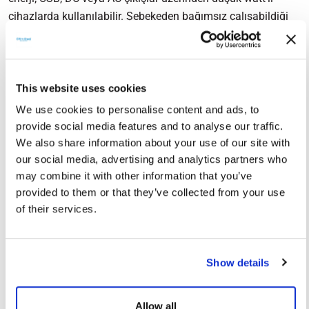
cihazlarda kullanılabilir. Şebekeden bağımsız çalışabildiği
için Bursa’nın kırsal mahallelerinde, sahil bölgelerinde, hobi
bahçelerinde ve kamp alanlarında güvenilir enerji sağlar.
Özellikle elektrik hattının ulaşmadığı yerlerde kesintisiz güç
kaynağı olarak tercih edilir.
This website uses cookies
We use cookies to personalise content and ads, to
Bursa’da Mini Güneş Enerjisi
provide social media features and to analyse our traffic.
Sistemleri Kullanmanın Avantajları
We also share information about your use of our site with
our social media, advertising and analytics partners who
Kompakt Tasarım: Sınırlı alanlarda kolayca monte
may combine it with other information that you’ve
edilebilir.
provided to them or that they’ve collected from your use
Ekonomik Çözüm: Enerji faturası olmadan elektrik
of their services.
üretir.
Uzun Ömür: Hava koşullarına karşı dayanıklı yapısıyla
yıllarca sorunsuz çalışır.
Show details
Kolay Kurulum: Montajı pratik olup bakım ihtiyacı
düşüktür.
Allow all
Enerji Bağımsızlığı: Elektrik şebekesine ihtiyaç