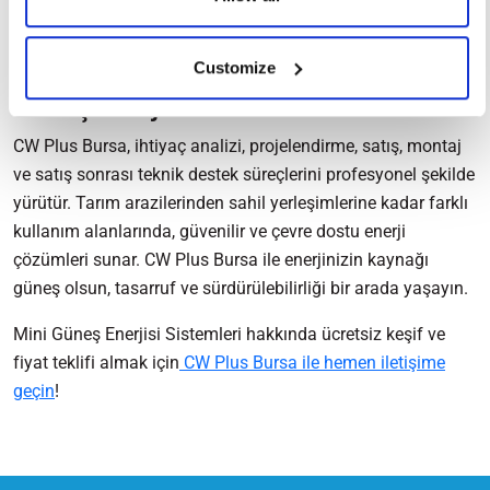
duymadan çalışır.
Customize
CW Plus Bursa ile Anahtar Teslim Mini
Güneş Enerjisi Sistemi Kurulumu
CW Plus Bursa, ihtiyaç analizi, projelendirme, satış, montaj
ve satış sonrası teknik destek süreçlerini profesyonel şekilde
yürütür. Tarım arazilerinden sahil yerleşimlerine kadar farklı
kullanım alanlarında, güvenilir ve çevre dostu enerji
çözümleri sunar. CW Plus Bursa ile enerjinizin kaynağı
güneş olsun, tasarruf ve sürdürülebilirliği bir arada yaşayın.
Mini Güneş Enerjisi Sistemleri hakkında ücretsiz keşif ve
fiyat teklifi almak için
CW Plus Bursa ile hemen iletişime
geçin
!